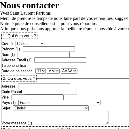
Nous contacter
Yves Saint Laurent Parfums
Merci de prendre le temps de nous faire part de vos remarques, suggest
Notre équipe de conseillers est là pour vous répondre.
Afin que nous puissions apporter la meilleure réponse possible à votre 
1.
Qui êtes vous ?
Civilité
Prénom
(1)
Nom
(1)
Adresse Email
(1)
Télephone fixe
Date de naissance
2.
Où êtes vous ?
Adresse
Code Postal
Ville
Pays
(1)
Sujet
Votre message
(1)