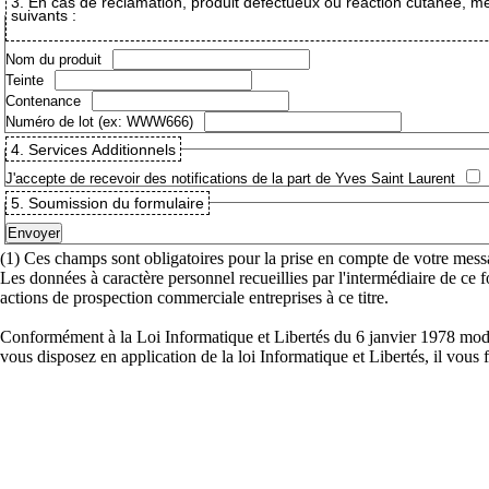
3.
En cas de réclamation, produit défectueux ou réaction cutanée, m
suivants :
Nom du produit
Teinte
Contenance
Numéro de lot (ex: WWW666)
4.
Services Additionnels
J'accepte de recevoir des notifications de la part de Yves Saint Laurent
5.
Soumission du formulaire
(1)
Ces champs sont obligatoires pour la prise en compte de votre mess
Les données à caractère personnel recueillies par l'intermédiaire de ce
actions de prospection commerciale entreprises à ce titre.
Conformément à la Loi Informatique et Libertés du 6 janvier 1978 modif
vous disposez en application de la loi Informatique et Libertés, il vous 