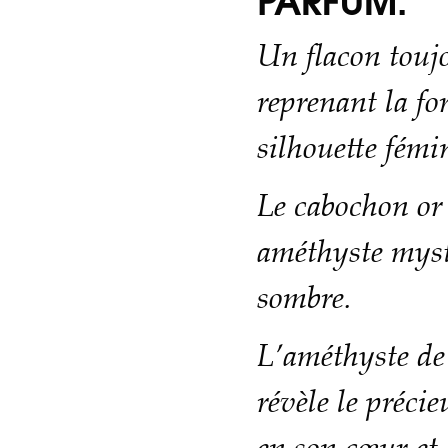
PARFUM.
Un flacon touj
reprenant la f
silhouette fémi
Le cabochon or 
améthyste myst
sombre.
L’améthyste de
révèle le préci