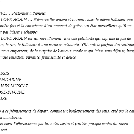
.
VE… S’adonner à l’amour.
 LOVE AGAIN … S’émerveiller encore et toujours avec la même fraîcheur que 
mière fois et la conscience d’un moment de grâce, un état merveilleux qu’il ne
t pas laisser s’échapper.
 LOVE AGAIN est un rêve d’amour: une ode pétillante qui exprime la joie de
re, le rire, la fraîcheur d’une jeunesse retrouvée. YSL crée le parfum des sentim
 vous emportent, de la surprise de l’amour, totale et qui laisse sans défense, hap
 une sensation vibrante, frémissante et douce.
SSIS
ANDARINE
AISIN MUSCAT
SE-PIVOINE
ÛRE
y a ce frémissement de départ, comme un bouleversement des sens, créé par le cas
 la mandarine.
s vient l’effervescence par les notes vertes et fruitées presque acides du raisin
scat.