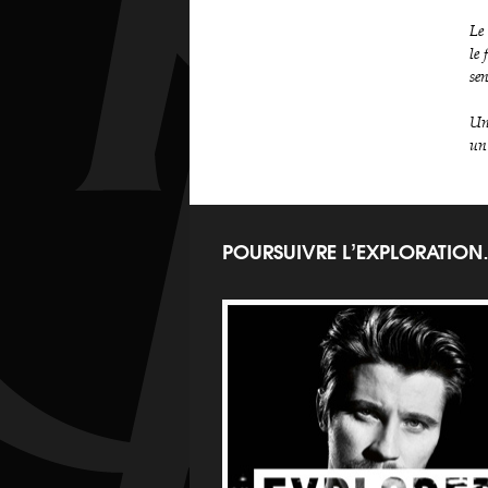
Le 
le 
sen
Un
un
POURSUIVRE L’EXPLORATIO