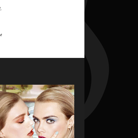
l,
me