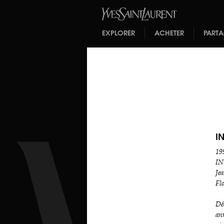
EXPLORER
ACHETER
PART
I
19
IN
Je
Flo
Dé
an