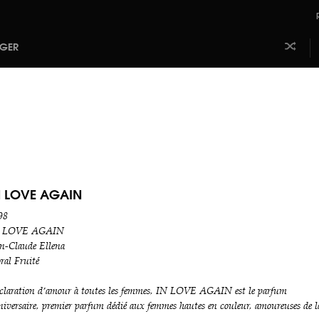
AGER
Laissez
Aj
faire le
m
hasard
b
N LOVE AGAIN
98
 LOVE AGAIN
an-Claude Ellena
ral Fruité
claration d’amour à toutes les femmes, IN LOVE AGAIN est le parfum
niversaire, premier parfum dédié aux femmes hautes en couleur, amoureuses de l