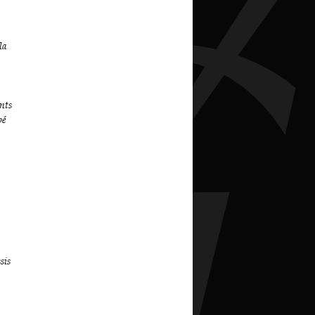
la
ents
pé
sis