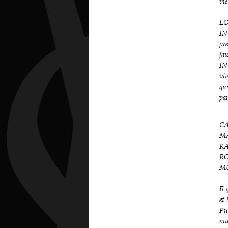
vie
LO
IN
pre
fau
IN
viv
qui
par
CA
M
R
RO
M
Il 
et
Pui
mu