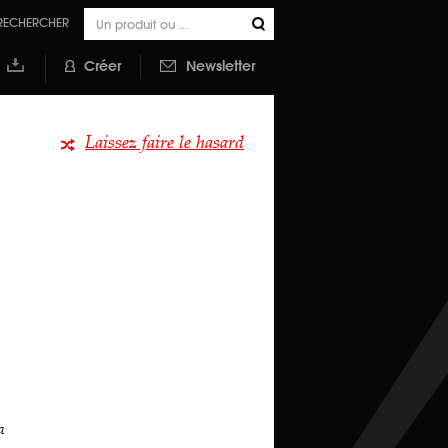
RECHERCHER
Créer
Newsletter
outer à
a
ibliothèque
Laissez faire le hasard
a