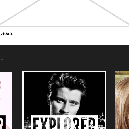
2
Acheter
N…