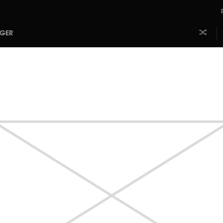
AGER
Laissez
Aj
faire le
m
hasard
b