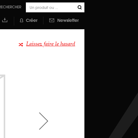
RECHERCHER
Créer
Newsletter
outer à
a
ibliothèque
Laissez faire le hasard
>