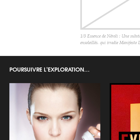
1/3 Essence de Néroli : Une subst
ensoleillés, qui irradie Manifesto 
POURSUIVRE L’EXPLORATION…