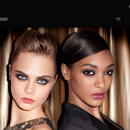
AGER
Laissez
Aj
faire le
m
hasard
b