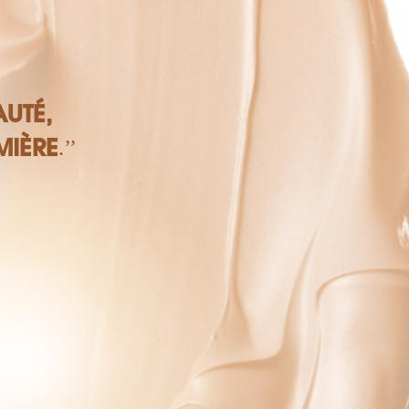
AUTÉ,
MIÈRE
.’’