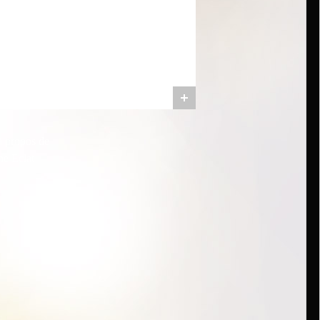
à propos de
he Eclat