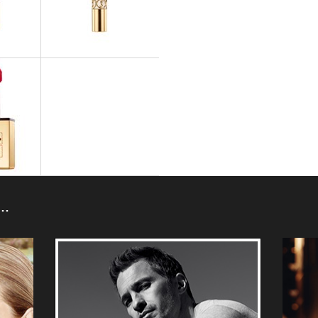
Volupté Sheer Candy
ÈVRES
ROUGES À LÈVRES
ouge Pur
Rouge Volupté Perle
ÈVRES
 Vernis à
N…