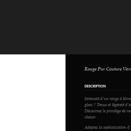
Rouge Pur Couture Verni
DESCRIPTION
Intensité d'un rouge à lèvre
gloss ? Tenue et légéreté d'u
Découvrez le privilège de ne
choisir.
Adoptez la sophistication d