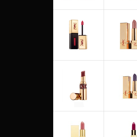
ROUGES À LÈVRES
ROUGES À L
Vernis à Lèvres
Vernis à Lèvres R
ROUGES À LÈVRES
ROUGES À L
Rouge Pur Couture Vernis à
Rouge Pur Coutu
Lèvres Summer Look 2013
Lustre Summer L
ROUGES À L
ROUGES À LÈVRES
Rouge Pur Coutu