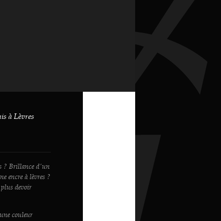
s à Lèvres
s ? Brillance d'un
ne encre à lèvres ?
 plus devoir
'une couleur