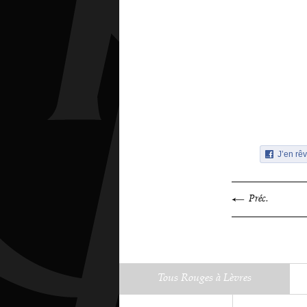
J’en rêv
Préc.
Tous Rouges à Lèvres