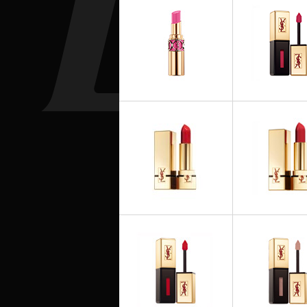
ROUGES À LÈVRES
ROUGES À L
ROUGE VOLUPTE Spring
Vernis à Lèvres S
Look 2014
2014
ROUGES À L
ROUGES À LÈVRES
Rouge Pur Cout
Rouge Pur Couture
Mats