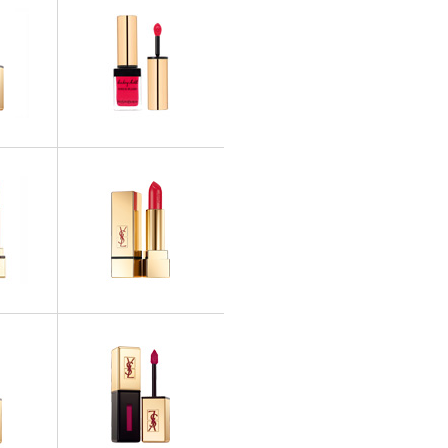
ÈVRES
ROUGES À LÈVRES
pring Look
Baby doll Kiss & Blush
ÈVRES
ROUGES À LÈVRES
ure The
Rouge Pur Couture Rebel
Nudes