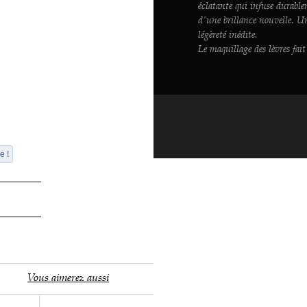
éclatante qui infuse durable
d'une brillance nouvelle. U
légèreté inédite.
Le maquillage des lèvres fait
e !
Vous aimerez aussi