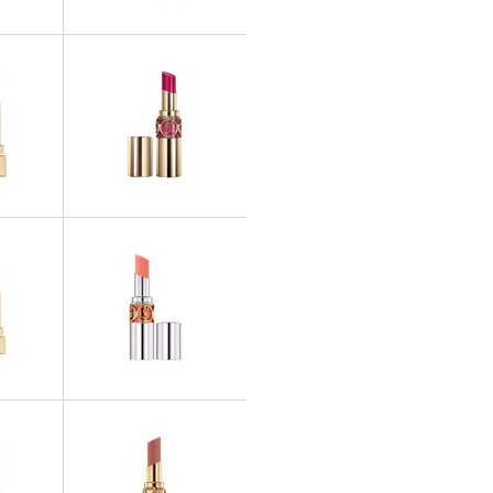
ROUGES À LÈVRES
ÈVRES
Rouge Pur Couture Vernis à
ebel Nudes
Lèvres Rose Baby Doll
ÈVRES
ROUGES À LÈVRES
re Golden
Rouge Volupté
ook 2013
ÈVRES
ROUGES À LÈVRES
re Golden