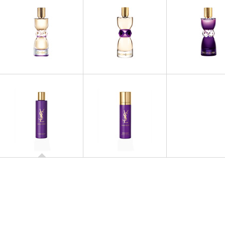
MANIFESTO
MANIFESTO
MANIFEST
Manifesto L'Eclat
Manifesto
Manifesto L'Él
MANIFESTO
Gel Parfumé
MANIFESTO
Déodorant Parfumé