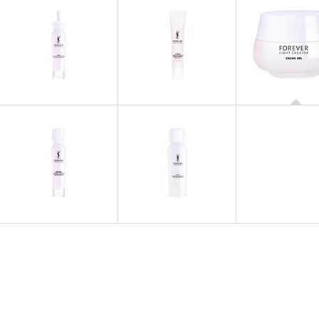
FOREVER LIGHT C
Crème Gel
FOREVER LIGHT CREATOR
FOREVER LIGHT CREATOR
Forever Light Creator CC
Sérum
Creme Colour Corrector
FOREVER LIGHT CREATOR
FOREVER LIGHT CREATOR
Émulsion
Lotion