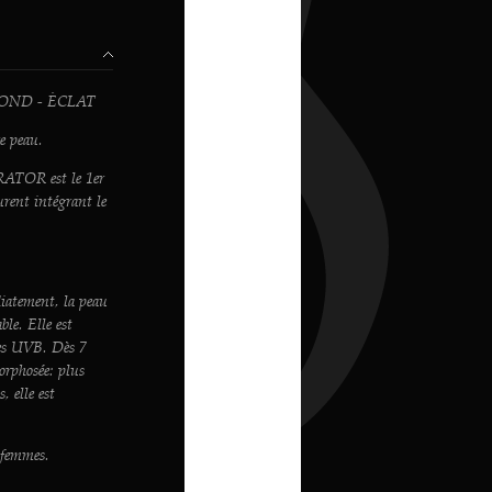
BOND - ÉCLAT
re peau.
OR est le 1er
urent intégrant le
diatement, la peau
ble. Elle est
les UVB. Dès 7
orphosée: plus
, elle est
 femmes.