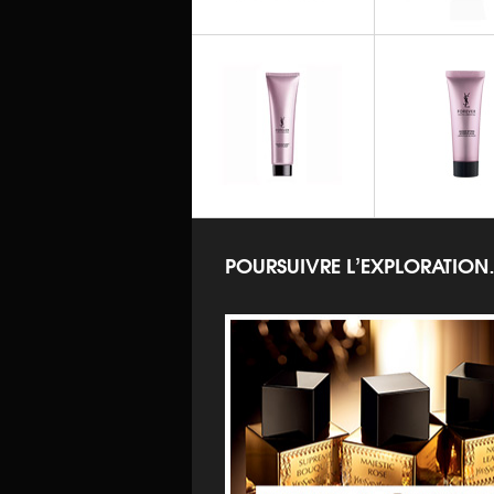
FOREVER YOUTH LIBERATOR
FOREVER YOUTH 
Sérum en Crème
Sérum Zone R
POURSUIVRE L’EXPLORATIO
FOREVER YOUTH LIBERATOR
FOREVER YOUTH 
Mousse Nettoyante
Masque Int