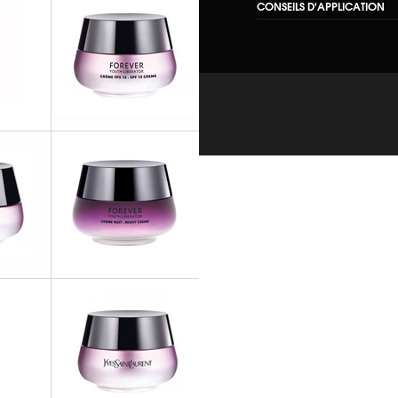
CONSEILS D'APPLICATION
Appliquer matin sur l’ensemb
cou. Eviter le contour des y
LIBERATOR
 15
FOREVER YOUTH LIBERATOR
Crème FPS 15
LIBERATOR
FOREVER YOUTH LIBERATOR
me
Crème Nuit