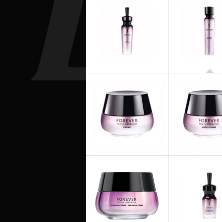
FOREVER YOUTH 
Fluide FPS
FOREVER YOUTH LIBERATOR
Sérum
FOREVER YOUTH LIBERATOR
FOREVER YOUTH 
Crème
Nutri Crè