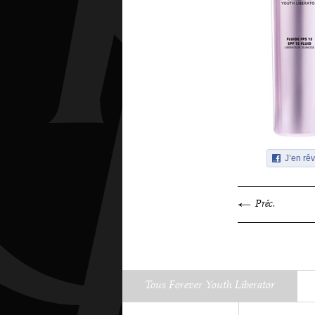
J’en rêv
Préc.
Tous Forever Youth Liberator