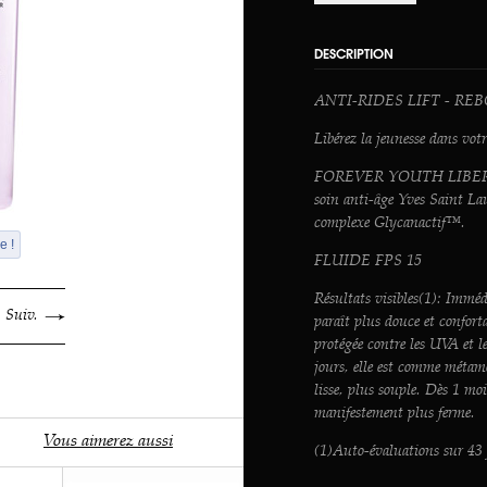
DESCRIPTION
ANTI-RIDES LIFT - RE
Libérez la jeunesse dans vot
FOREVER YOUTH LIBERAT
soin anti-âge Yves Saint La
complexe Glycanactif™.
e !
FLUIDE FPS 15
Résultats visibles(1): Immé
Suiv.
paraît plus douce et conforta
protégée contre les UVA et 
jours, elle est comme métam
lisse, plus souple. Dès 1 mois
manifestement plus ferme.
Vous aimerez aussi
(1)Auto-évaluations sur 43