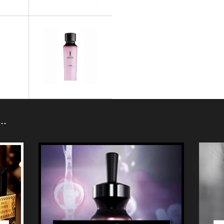
LIBERATOR
FOREVER YOUTH LIBERATOR
egard
Crème Yeux
N…
LIBERATOR
FOREVER YOUTH LIBERATOR
ense
Lotion