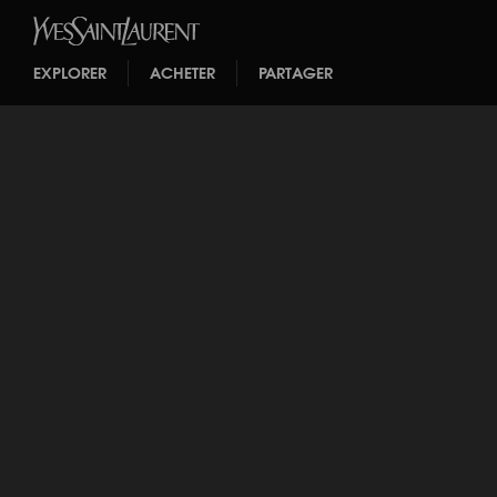
EXPLORER
ACHETER
PARTAGER