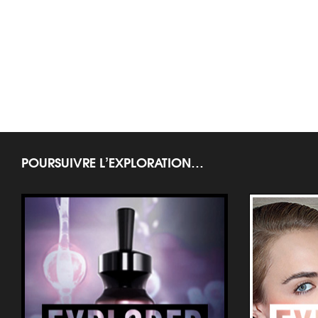
POURSUIVRE L’EXPLORATION…