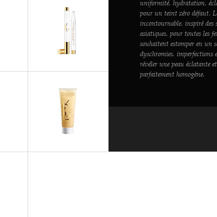
uniformité, hydratation, écl
pour un teint zéro défaut. L
incontournable, inspiré des 
asiatiques, pour toutes les 
souhaitent estomper en un s
dyschromies, imperfections e
révéler une peau éclatante e
TS
parfaitement homogène.
m
TOP SECRETS
Yeux Touche Express
TOP SECRETS
TS
Gommage Action Biologique
e Lèvres
Exfoliant Sans Grains