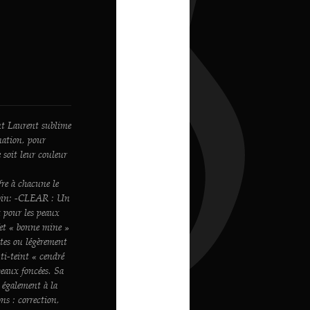
t Laurent sublime
nation, pour
 soit leur couleur
ffre à chacune le
esoin: -CLEAR : Un
x pour les peaux
et « bonne mine »
tes ou légèrement
ti-teint « cendré
peaux foncées. Sa
e également à la
ns : correction,