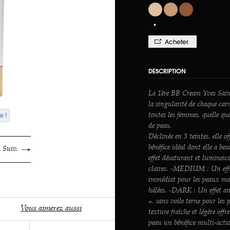
Acheter
DESCRIPTION
La 1ère BB Cream Yves Sain
la singularité de chaque car
e !
toutes les femmes, quelle que
de peau.
Déclinée en 3 teintes, elle o
bénéfice idéal dont elle a b
Suiv.
effet désaturant et lumineu
claires. -MEDIUM : Un eff
immédiat pour les peaux ma
hâlées. -DARK : Un effet an
», sans voile terne pour les 
Vous aimerez aussi
texture fraîche et légère offr
peau un bénéfice multi-actio