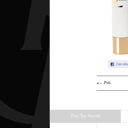
J’en rêv
Préc.
Tous Top Secrets