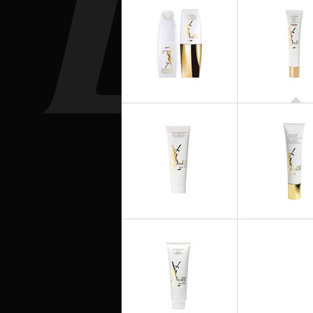
TOP SECRE
BB Crea
TOP SECRETS
Pinceau Éclat
TOP SECRETS
TOP SECRE
Lait Démaquillant Douceur
Top Secrets Baum