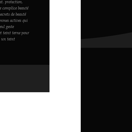
at, protection,
e complice beauté
secrets de beauté
femmes actives qui
eul geste
t teint terne pour
t un teint