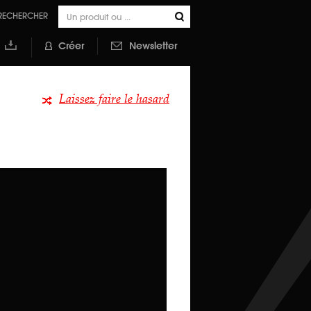
RECHERCHER
Créer
Newsletter
outer à
a
ibliothèque
Laissez faire le hasard