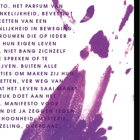
TO, HET PARFUM VAN
KELIJKHEID, BEVESTIGT
CETTEN VAN EEN
LIJKHEID IN BEWEGING.
ROUWEN DIE OP IEDER
 HUN EIGEN LEVEN
. NIET BANG ZICHZELF
E SPREKEN OF TE
JVEN. BUITEN ALLE
TIES OM MAKEN ZIJ HUN
ETTEN, VER WEG VAN
AT HET LEVEN SAAI MAAKT
EUK DOET AAN HET
. MANIFESTO VOOR
N DIE JA ZEGGEN TEGEN
SCHOONHEID, MYSTERIE,
IZELING, OVERDAAD,