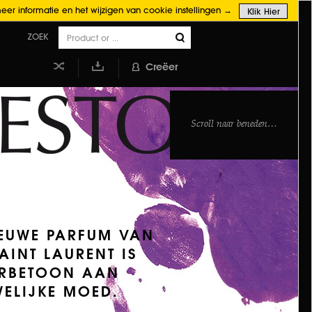
er informatie en het wijzigen van cookie instellingen →
Klik Hier
ZOEK
Creëer
Waag uw
Voeg toe
kans
aan mijn
bibiliotheek
Scroll naar beneden…
IEUWE PARFUM VAN
AINT LAURENT IS
ERBETOON AAN
ELIJKE MOED.