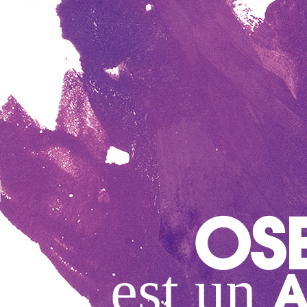
OS
est un
A