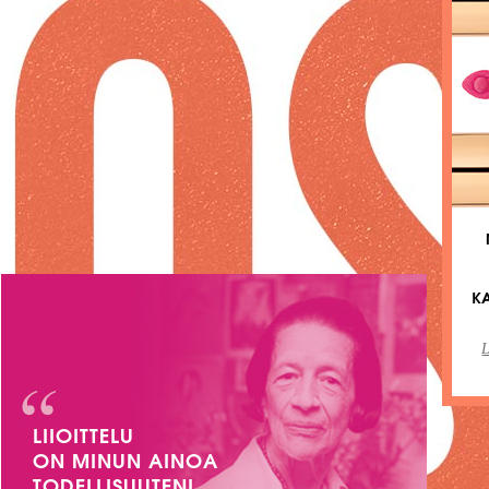
KA
L
LIIOITTELU
ON MINUN AINOA
TODELLISUUTENI.