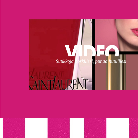
Suukkoja poskillesi, punaa huulillesi