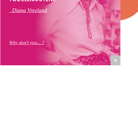
_Diana Vreeland
Why don't you... ?