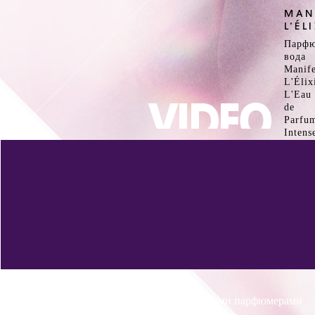
MAN
L’ÉL
Парфю
вода
Manife
L'Élix
L'Eau
de
Parfu
Intens
Интервью с известными парфюмерами