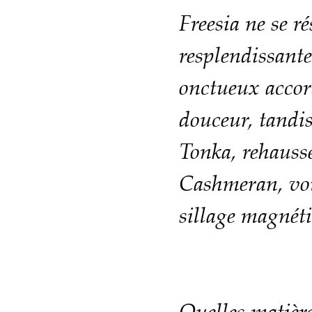
Freesia ne se r
resplendissante
onctueux accord
douceur, tandi
Tonka, rehauss
Cashmeran, vou
sillage magné