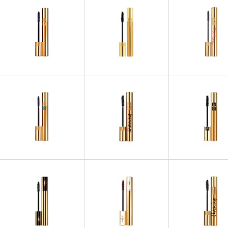
MASCARAS
MASCARAS
MASCARA
Mascara Volume Effet Faux
Mascara Volume Effet Faux
Mascara Volume Ef
Cils Spring Look 2014
Cils
Cils Baby Do
MASCARAS
MASCARAS
MASCARA
Mascara Volume Effet Faux
Mascara Volume Effet Faux
Mascara Volume Ef
Cils Waterproof
Cils Shocking
Cils Noir Radi