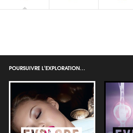
MASCARAS
Mascara Singulier
MASCARA
MASCARAS
Mascara Volume Ef
Mascara Singulier Nuit
Cils Shocking A
Blanche
Winter Look 2
POURSUIVRE L’EXPLORATION…