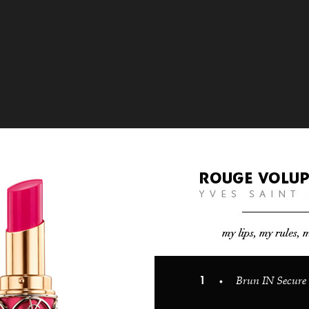
1
Brun IN Secure