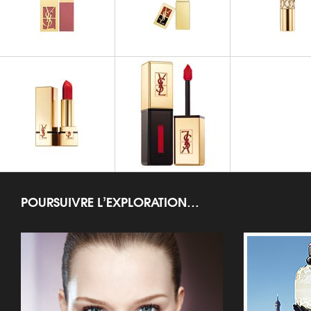
Rouge Volupté Shine
Volupté Sheer 
Lustre
ROUGES À LÈVRES
ROUGES À LÈVRES
ROUGES À LÈV
Rouge Pure Shine
Fard à Lèvres Rouge Pur
Rouge Volupté P
POURSUIVRE L’EXPLORATION…
ROUGES À LÈVRES
ROUGES À LÈVRES
Rouge Pur Couture Autumn
Rouge Pur Couture Vernis à
Winter 2013
Lèvres