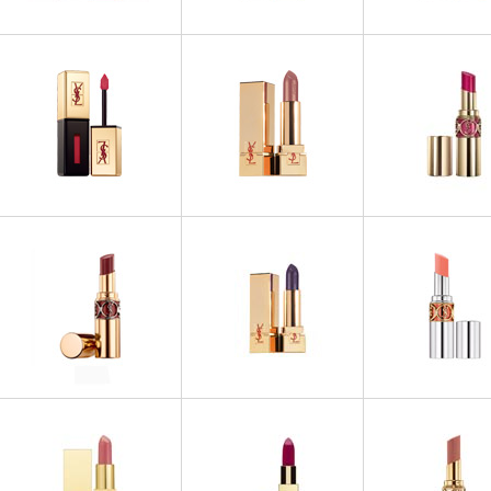
ROUGES À LÈV
ROUGES À LÈVRES
ROUGES À LÈVRES
Rouge Pur Couture 
Vernis à Lèvres
Vernis à Lèvres Rebel Nudes
Lèvres Rose Baby
ROUGES À LÈVRES
ROUGES À LÈVRES
ROUGES À LÈV
Rouge Pur Couture Vernis à
Rouge Pur Couture Golden
Rouge Volup
Lèvres Summer Look 2013
Lustre Summer Look 2013
ROUGES À LÈVRES
ROUGES À LÈVRES
ROUGES À LÈV
Rouge Pur Couture Golden