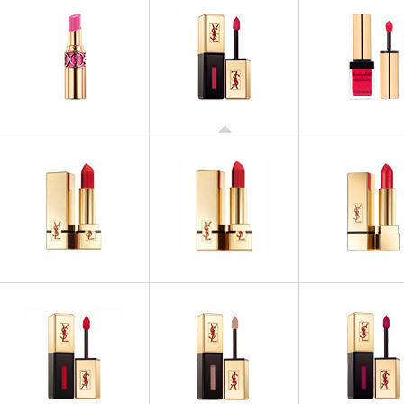
ROUGES À LÈVRES
Vernis à Lèvres Spring Look
2014
ROUGES À LÈVRES
ROUGES À LÈV
ROUGE VOLUPTE Spring
Baby doll Kiss &
Look 2014
ROUGES À LÈVRES
ROUGES À LÈV
ROUGES À LÈVRES
Rouge Pur Couture The
Rouge Pur Coutur
Rouge Pur Couture
Mats
Nudes