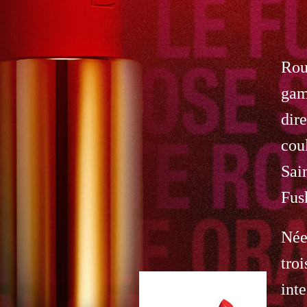
Rou
gam
dir
cou
Sai
Fus
Née
troi
inte