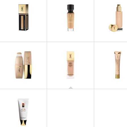
FONDS DE TEINT
FONDS DE TEINT
FONDS DE TE
Teint Encre de Peau Fusion
Youth Liberator Sérum de
Le Teint Touche 
Ink Foundation
Teint
FONDS DE TEINT
Teint Resist
FONDS DE TEINT
FONDS DE TE
Perfect Touch Radiance
Matt Touch Foun