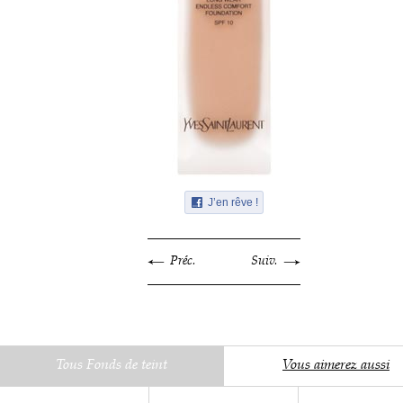
J’en rêve !
Préc.
Suiv.
Tous Fonds de teint
Vous aimerez aussi