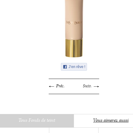
J’en rêve !
Préc.
Suiv.
Tous Fonds de teint
Vous aimerez aussi