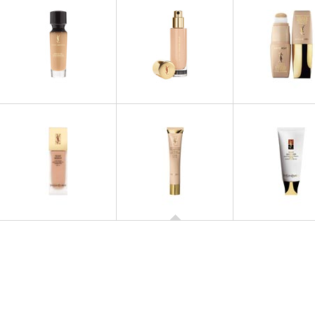
FONDS DE TEINT
FONDS DE TEINT
FONDS DE TE
Youth Liberator Sérum de
Le Teint Touche Éclat
Perfect Touch Ra
Teint
FONDS DE TEINT
Matt Touch Foundation
FONDS DE TEINT
FONDS DE TE
Teint Resist
Teint Singuli