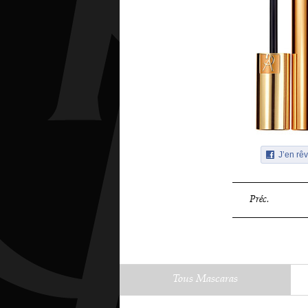
J’en rêv
Préc.
Tous Mascaras