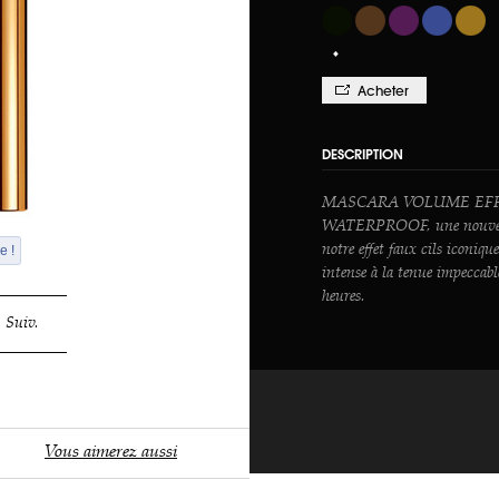
Acheter
DESCRIPTION
MASCARA VOLUME EFF
WATERPROOF, une nouvelle
e !
notre effet faux cils iconiq
intense à la tenue impeccab
heures.
Suiv.
Vous aimerez aussi