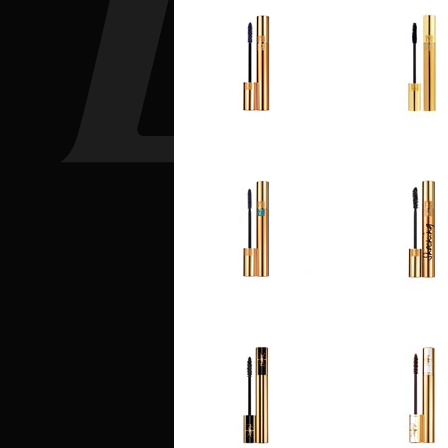
MASCARAS
MASCAR
Mascara Volume Effet Faux
Mascara Volume E
Cils Spring Look 2014
Cils
MASCARAS
Mascara Volume Effet Faux
Cils Waterproof
MASCAR
Mascara Volume E
Cils Shock