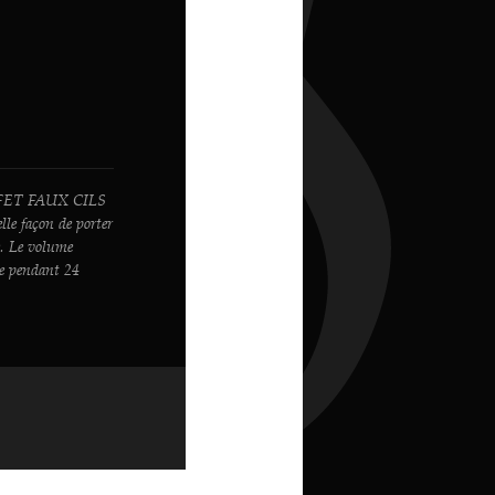
ET FAUX CILS
 façon de porter
ue. Le volume
le pendant 24