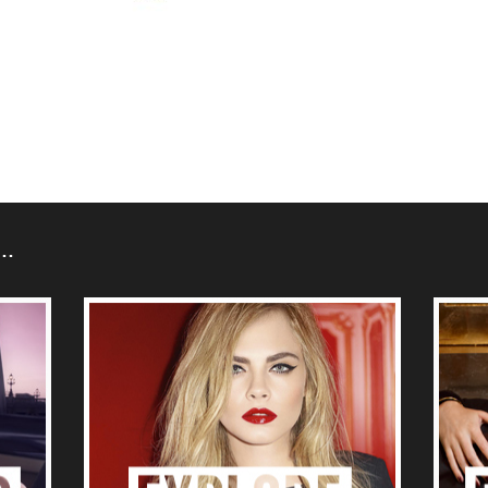
MASCARAS
AS
Mascara Volume Effet Faux
er Nuit
Cils Shocking Autumn
Winter Look 2013
N…