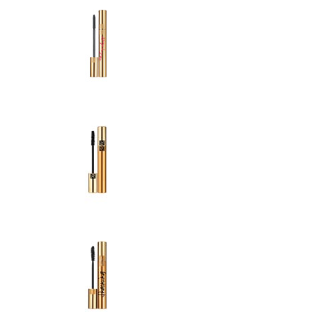
AS
MASCARAS
ffet Faux
Mascara Volume Effet Faux
Cils Baby Doll
AS
MASCARAS
ffet Faux
Mascara Volume Effet Faux
ing
Cils Noir Radical