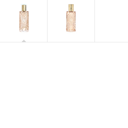
SAHARIENNE
Eau de Toilette
SAHARIENNE
Huile Sèche Parfumée pour
le Corps