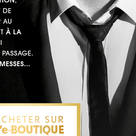
TION
,
T DE
R AU
ET
À LA
I
 PASSAGE.
MESSES...