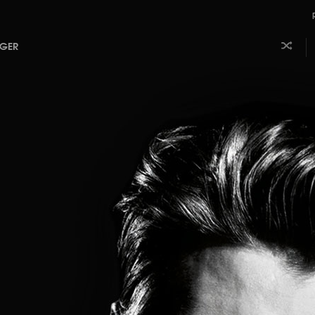
AGER
Laissez
Aj
faire le
m
hasard
b