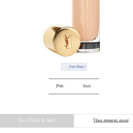
J’en rêve !
Préc.
Suiv.
Tous Fonds de teint
Vous aimerez aussi