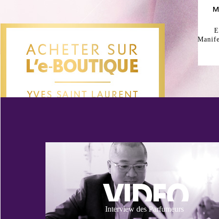
M
E
Manife
Interview des Parfumeurs