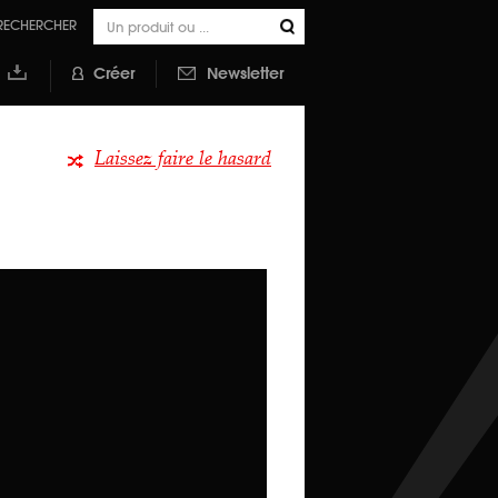
RECHERCHER
Créer
Newsletter
outer à
a
ibliothèque
Laissez faire le hasard