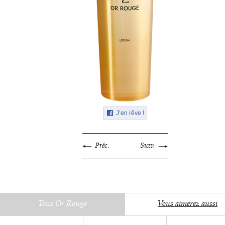
J’en rêve !
Préc.
Suiv.
Tous Or Rouge
Vous aimerez aussi