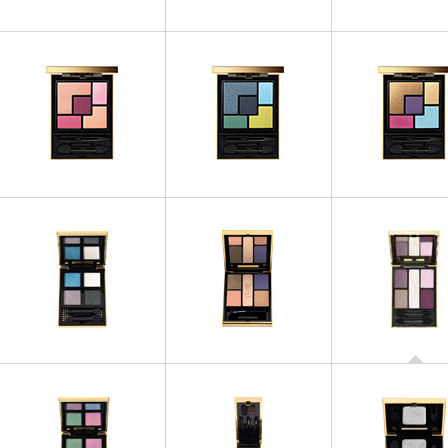
OMBRES À PAUPIÈRES
OMBRES À PAUPIÈRES
OMBRES À PAUP
Couture Palette - 06 Rive
Couture Palette - 07
Couture Palette - 0
Gauche
Parisienne
Garde
OMBRES À PAUPIÈRES
OMBRES À PAUP
OMBRES À PAUPIÈRES
Couture Palette - 10
Couture Palette - 1
Couture Palette - 09 Love
Lumières Majorelle
Russes
OMBRES À PAUP
Ombres 5 Lumi
OMBRES À PAUPIÈRES
OMBRES À PAUPIÈRES