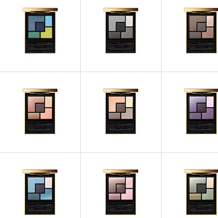
OMBRES À PAUPIÈRES
OMBRES À PAUPIÈRES
OMBRES À PAUP
Couture Palette - Lumières
Couture Palette - 01 Tuxedo
Couture Palette - 
Majorelle
OMBRES À PAUPIÈRES
OMBRES À PAUP
OMBRES À PAUPIÈRES
Couture Palette - 04
Couture Palette
Couture Palette - 03 Afrique
Saharienne
Surréaliste