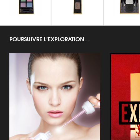
Pure Chromatics
Marrakesh Sunset Palette
POURSUIVRE L’EXPLORATION…
OMBRES À PAUPIÈRES
OMBRES À PAUPIÈRES
OMBRES À PAUP
Y FACETTES PALETTE
Ombres Solo
Ombres Duo Lum