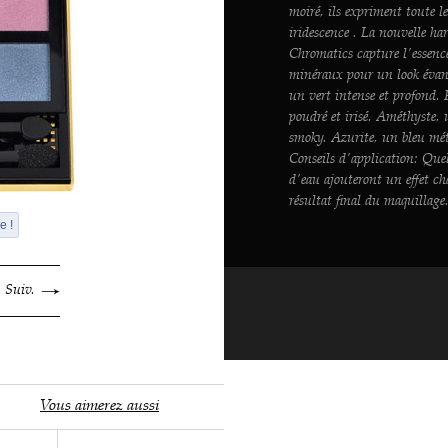
moiré, ils expriment toute le
iridescence . La nouvelle h
Chromatics capture l'essenc
minéraux pour un look évan
un vert intense et profond. 
poudré et irisé. Améthyste, u
smoky. Azurite, un bleu mét
Conseils d'application: Que
d'eau ajouteront un effet c
résultat final du maquillage
e !
Suiv.
Vous aimerez aussi