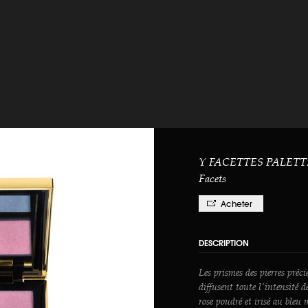
Y FACETTES PALET
Facets
Acheter
DESCRIPTION
Les prismes des pierres préci
diffusent toute l'intensité 
rose poudré et irisé au bleu 