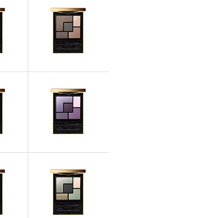
PIÈRES
OMBRES À PAUPIÈRES
 01 Tuxedo
Couture Palette - 02 Fauve
PIÈRES
OMBRES À PAUPIÈRES
e - 04
Couture Palette - 05
e
Surréaliste