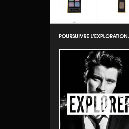
Pure Chromatics
Marrakesh Sunset
OMBRES À PAUPIÈRES
Y FACETTES PALETTE
POURSUIVRE L’EXPLORATIO
OMBRES À PAU
Ombres So