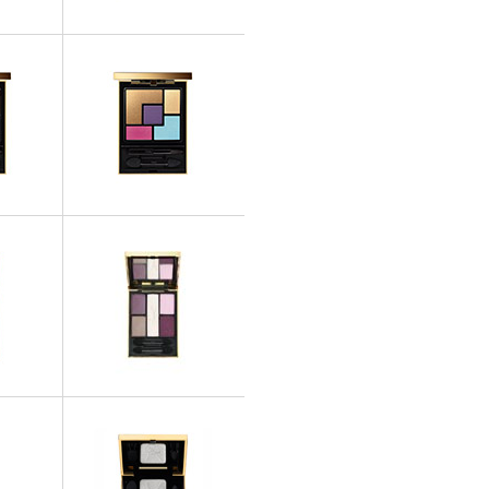
PIÈRES
OMBRES À PAUPIÈRES
e - 07
Couture Palette - 08 Avant-
e
Garde
PIÈRES
OMBRES À PAUPIÈRES
e - 10
Couture Palette - 11 Ballets
relle
Russes
PIÈRES
OMBRES À PAUPIÈRES