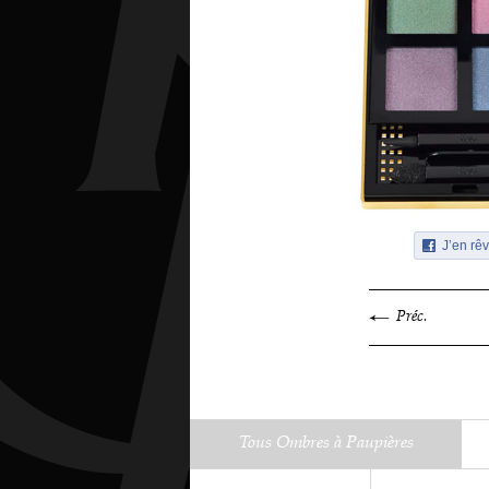
J’en rêv
Préc.
Tous Ombres à Paupières