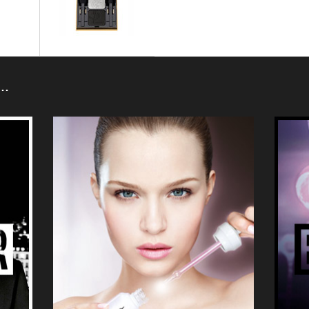
 Palette
Ombres 5 Lumières
N…
PIÈRES
OMBRES À PAUPIÈRES
lo
Ombres Duo Lumières