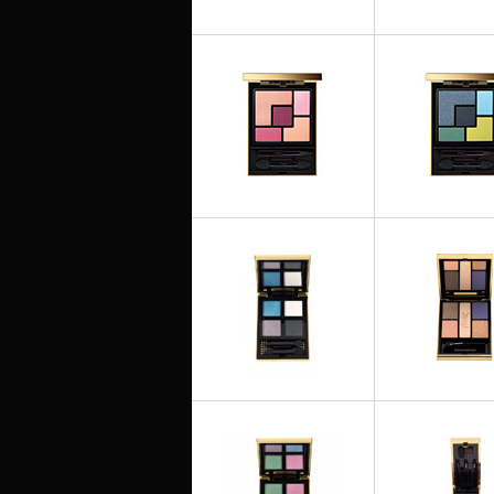
OMBRES À PAUPIÈRES
OMBRES À PAU
Couture Palette - 06 Rive
Couture Palett
Gauche
Parisienn
OMBRES À PAU
OMBRES À PAUPIÈRES
Couture Palett
Couture Palette - 09 Love
Lumières Majo
OMBRES À PAUPIÈRES
OMBRES À PAU