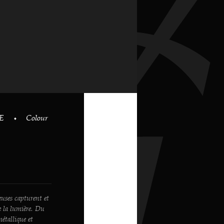
TE
Colour
euses capturent et
de la lumière. Du
métallique et