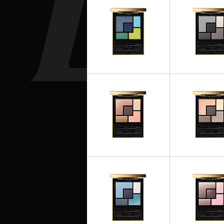
OMBRES À PAUPIÈRES
OMBRES À PAU
Couture Palette - Lumières
Couture Palette -
Majorelle
OMBRES À PAU
OMBRES À PAUPIÈRES
Couture Palett
Couture Palette - 03 Afrique
Saharienn