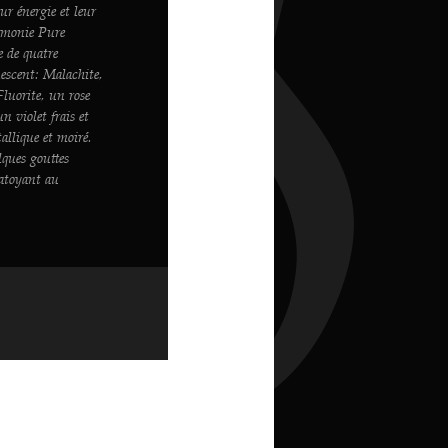
ur énergie et leur
armonie Pure
e de quatre
escent: Malachite,
Fluorite, un rose
n violet frais et
allique et moiré.
lques gouttes
hatoyant au
.