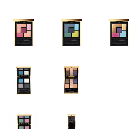
OMBRES À PAUPIÈRES
OMBRES À PAUPIÈRES
OMBRES À PAUP
Couture Palette - 06 Rive
Couture Palette - 07
Couture Palette - 0
Gauche
Parisienne
Garde
OMBRES À PAUPIÈRES
OMBRES À PAUP
OMBRES À PAUPIÈRES
Couture Palette - 10
Couture Palette - 1
Couture Palette - 09 Love
Lumières Majorelle
Russes
OMBRES À PAUPIÈRES
OMBRES À PAUPIÈRES
OMBRES À PAUP