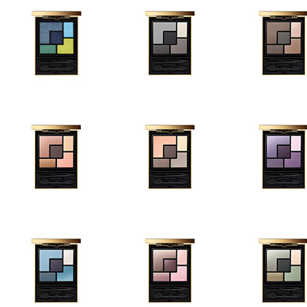
OMBRES À PAUPIÈRES
OMBRES À PAUPIÈRES
OMBRES À PAUP
Couture Palette - Lumières
Couture Palette - 01 Tuxedo
Couture Palette - 
Majorelle
OMBRES À PAUPIÈRES
Couture Palette - 03 Afrique
OMBRES À PAUPIÈRES
OMBRES À PAUP
Couture Palette - 04
Couture Palette
Saharienne
Surréaliste