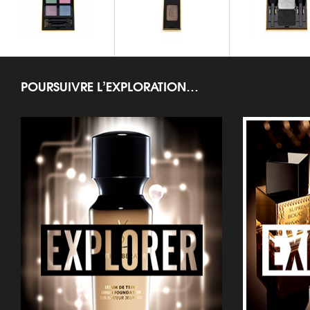
Pure Chromatics
Marrakesh Sunset Palette
Ombres 5 Lumi
POURSUIVRE L’EXPLORATION…
OMBRES À PAUPIÈRES
OMBRES À PAUPIÈRES
OMBRES À PAUP
Y FACETTES PALETTE
Ombres Solo
Ombres Duo Lum