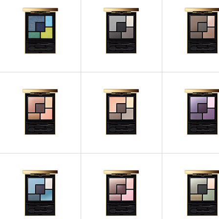
OMBRES À PAUPIÈRES
OMBRES À PAUPIÈRES
OMBRES À PAUP
Couture Palette - Lumières
Couture Palette - 01 Tuxedo
Couture Palette - 
Majorelle
OMBRES À PAUPIÈRES
OMBRES À PAUP
OMBRES À PAUPIÈRES
Couture Palette - 04
Couture Palette
Couture Palette - 03 Afrique
Saharienne
Surréaliste