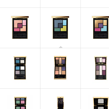
OMBRES À PAUPIÈRES
OMBRES À PAUPIÈRES
OMBRES À PAUP
Couture Palette - 06 Rive
Couture Palette - 07
Couture Palette - 0
Gauche
Parisienne
Garde
OMBRES À PAUPIÈRES
Couture Palette - 10
Lumières Majorelle
OMBRES À PAUP
OMBRES À PAUPIÈRES
Couture Palette - 1
Couture Palette - 09 Love
Russes
OMBRES À PAUPIÈRES
OMBRES À PAUPIÈRES
OMBRES À PAUP