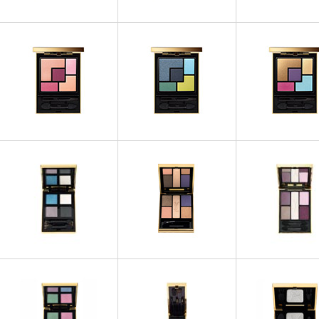
OMBRES À PAUPIÈRES
OMBRES À PAUPIÈRES
OMBRES À PAUP
Couture Palette - 06 Rive
Couture Palette - 07
Couture Palette - 0
Gauche
Parisienne
Garde
OMBRES À PAUPIÈRES
OMBRES À PAUP
OMBRES À PAUPIÈRES
Couture Palette - 10
Couture Palette - 1
Couture Palette - 09 Love
Lumières Majorelle
Russes
OMBRES À PAUPIÈRES
OMBRES À PAUPIÈRES
OMBRES À PAUP