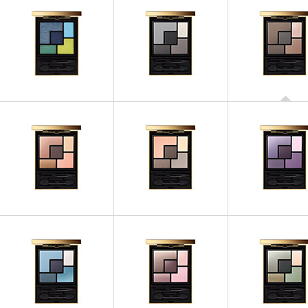
OMBRES À PAUP
Couture Palette - 
OMBRES À PAUPIÈRES
OMBRES À PAUPIÈRES
Couture Palette - Lumières
Couture Palette - 01 Tuxedo
Majorelle
OMBRES À PAUPIÈRES
OMBRES À PAUP
OMBRES À PAUPIÈRES
Couture Palette - 04
Couture Palette
Couture Palette - 03 Afrique
Saharienne
Surréaliste