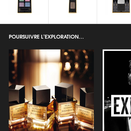
Pure Chromatics
Marrakesh Sunset Palette
Ombres 5 Lumi
POURSUIVRE L’EXPLORATION…
OMBRES À PAUPIÈRES
OMBRES À PAUPIÈRES
OMBRES À PAUP
Y FACETTES PALETTE
Ombres Solo
Ombres Duo Lum