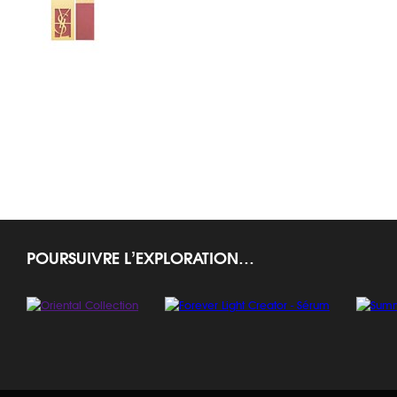
Rouge Volupté Shine
Volupté Sheer 
Lustre
ROUGES À LÈVRES
ROUGES À LÈVRES
ROUGES À LÈ
Rouge Pure Shine
Fard à Lèvres Rouge Pur
Rouge Volupté P
POURSUIVRE L’EXPLORATION…
ROUGES À LÈVRES
ROUGES À LÈVRES
Rouge Pur Couture Autumn
Rouge Pur Couture Vernis à
Winter 2013
Lèvres