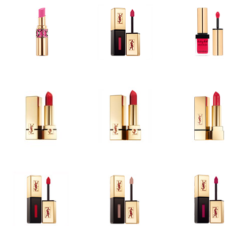
ROUGES À LÈVRES
ROUGES À LÈVRES
ROUGES À LÈ
ROUGE VOLUPTE Spring
Vernis à Lèvres Spring Look
Baby doll Kiss &
Look 2014
2014
ROUGES À LÈVRES
ROUGES À LÈ
ROUGES À LÈVRES
Rouge Pur Couture The
Rouge Pur Coutur
Rouge Pur Couture
Mats
Nudes