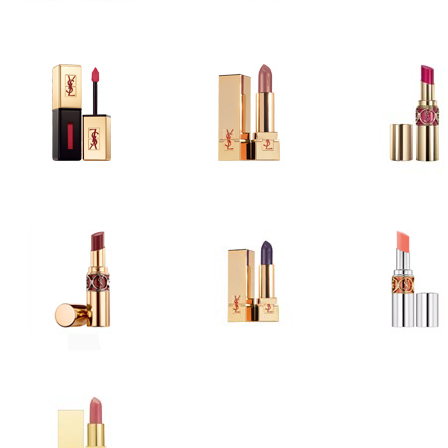
ROUGES À LÈ
ROUGES À LÈVRES
ROUGES À LÈVRES
Rouge Pur Couture 
Vernis à Lèvres
Vernis à Lèvres Rebel Nudes
Lèvres Rose Baby
ROUGES À LÈVRES
Rouge Pur Couture Vernis à
Lèvres Summer Look 2013
ROUGES À LÈVRES
ROUGES À LÈ
Rouge Pur Couture Golden
Rouge Volup
Lustre Summer Look 2013
ROUGES À LÈVRES
ROUGES À LÈVRES
ROUGES À LÈ
Rouge Pur Couture Golden