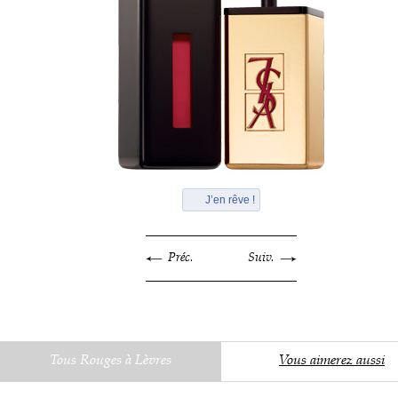
J’en rêve !
Préc.
Suiv.
Tous Rouges à Lèvres
Vous aimerez aussi