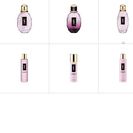
PARISIENN
Parisienne L'
PARISIENNE
PARISIENNE
Eau de Parfum
Parisienne à l'Extrême
PARISIENNE
PARISIENNE
PARISIENN
Gel Parfumé pour la Douche
Déodorant Parfumé
Lait Parfumé C