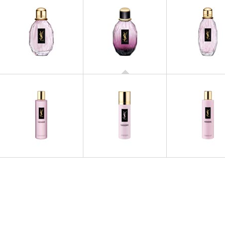
PARISIENNE
Parisienne à l'Extrême
PARISIENNE
PARISIENN
Eau de Parfum
Parisienne L'
PARISIENNE
PARISIENNE
PARISIENN
Gel Parfumé pour la Douche
Déodorant Parfumé
Lait Parfumé C