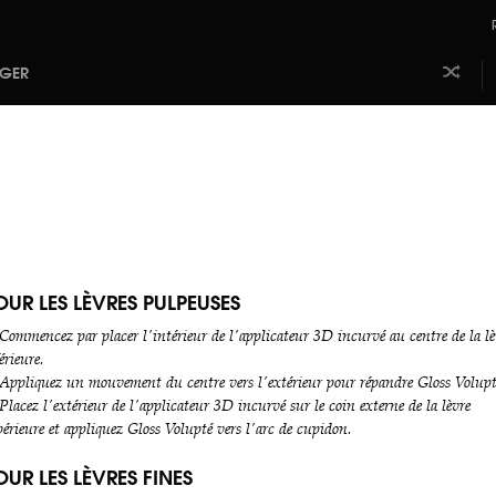
AGER
Laissez
Aj
faire le
m
hasard
b
OUR LES LÈVRES PULPEUSES
Commencez par placer l'intérieur de l'applicateur 3D incurvé au centre de la lè
érieure.
 Appliquez un mouvement du centre vers l'extérieur pour répandre Gloss Volupt
Placez l'extérieur de l'applicateur 3D incurvé sur le coin externe de la lèvre
érieure et appliquez Gloss Volupté vers l'arc de cupidon.
OUR LES LÈVRES FINES