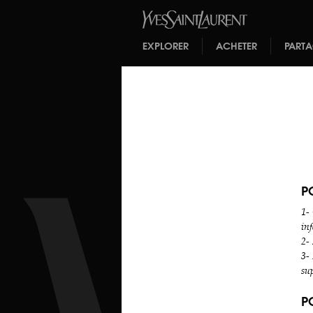
EXPLORER
ACHETER
PART
P
1- 
inf
2-
3- 
sup
P