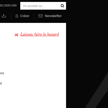
RECHERCHER
Créer
Newsletter
outer à
a
ibliothèque
Laissez faire le hasard
vre
é.