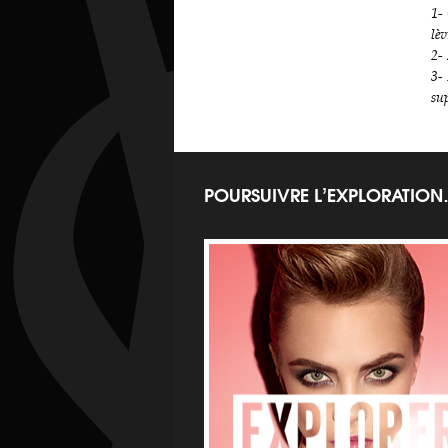
1-
lèv
2-
3- 
sup
POURSUIVRE L’EXPLORATIO