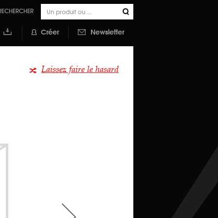
RECHERCHER
Créer
Newsletter
outer à
a
ibliothèque
Laissez faire le hasard