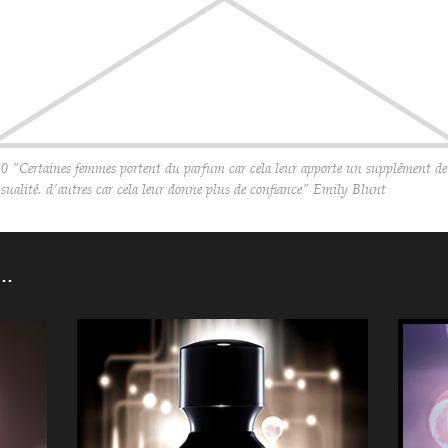
10 "Certaines femmes portent du parfum car cela leur apporte un supplément de
nsualité, d'autres car cela leur donne plus de confiance" Emily Blunt
N…