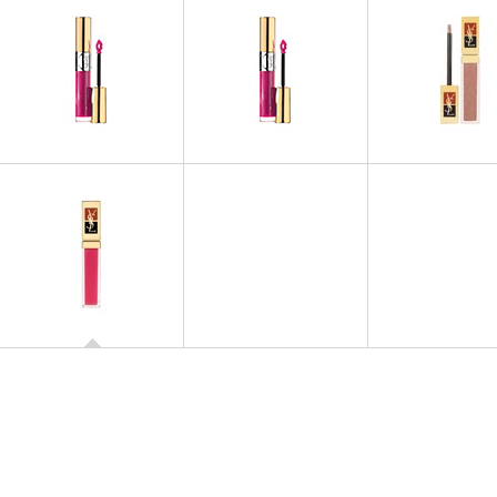
GLOSS
GLOSS
GLOSS
GLOSS VOLUPTE Spring
Gloss Volupté
Golden Glos
Look 2014
GLOSS
Gloss Pur