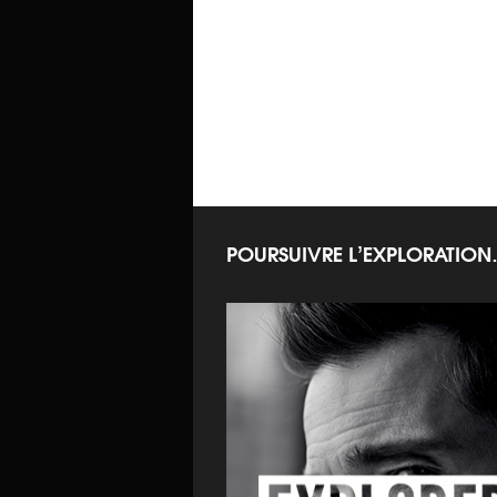
POURSUIVRE L’EXPLORATIO