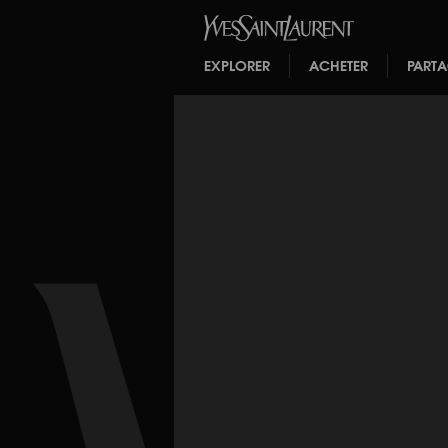
EXPLORER
ACHETER
PART