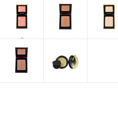
POUDRES
ROSY BLUSH DUO
Spring Look 2014
POUDRES
POUDRES
Terre Saharienne
Poudre Compacte R
POUDRES
POUDRES
Terre Saharienne Mat Shades
Poudre Sur Mesure