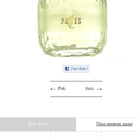
J’en rêve !
Préc.
Suiv.
Tous Paris
Vous aimerez aussi