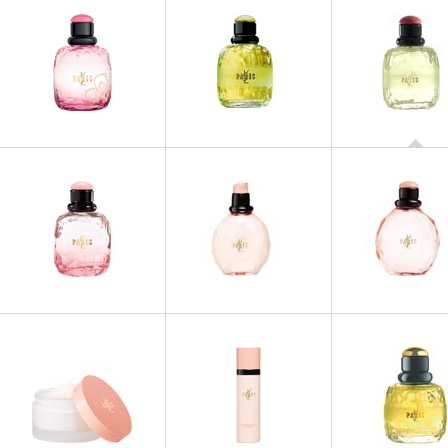
PARIS
Eau de Toilet
PARIS
PARIS
Paris Premieres Roses
PARIS
Édition Anniversaire
PARIS
PARIS
PARIS
Paris Premières Roses
Voile de Rose
Gel de Rosé