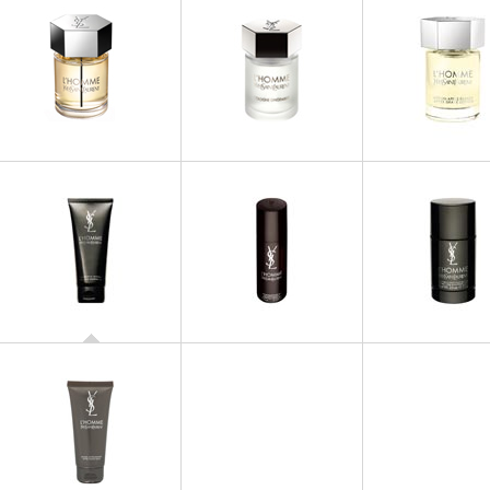
L'HOMME
L'HOMME
L'HOMME
L'Homme Cologne
Eau de Toilette
Lotion Après-R
Gingembre
L'HOMME
Gel Douche Intégral
L'HOMME
L'HOMME
Déodorant Parfumé
Déodorant sans 