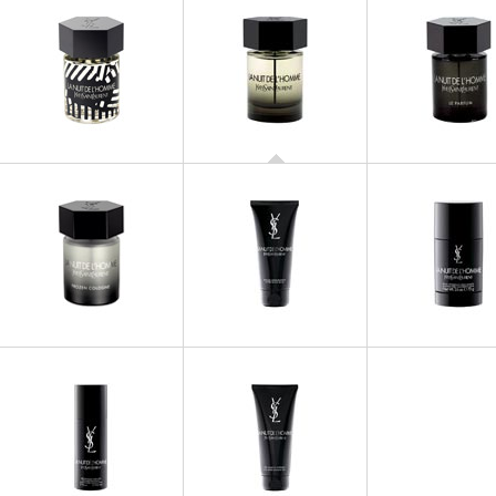
LA NUIT DE L'HOMME
Eau de Toilette
LA NUIT DE L'HOMME
LA NUIT DE L'
La Nuit de l'Homme Edition
Parfum
Art
LA NUIT DE L'HOMME
LA NUIT DE L'HOMME
LA NUIT DE L'
La Nuit de L'Homme Frozen
Baume Après-Rasage
Stick Déo. sans 
Cologne