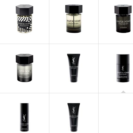
LA NUIT DE L'HOMME
LA NUIT DE L'HOMME
LA NUIT DE L'
La Nuit de l'Homme Edition
Eau de Toilette
Parfum
Art
LA NUIT DE L'
Stick Déo. sans 
LA NUIT DE L'HOMME
LA NUIT DE L'HOMME
La Nuit de L'Homme Frozen
Baume Après-Rasage
Cologne